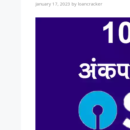
January 17, 2023
by
loancracker