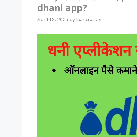
dhani app?
April 18, 2025
by
loancracker